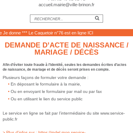
accueil.mairie@ville-brinon.fr
Je donne
*** Le Caquetoir n°76 est en ligne
ICI
DEMANDE D’ACTE DE NAISSANCE /
MARIAGE / DÉCÈS
Afin d’éviter toute fraude à l’identité, seules les demandes écrites d’actes
de naissance, de mariage et de décès seront prises en compte.
Plusieurs façons de formuler votre demande :
En déposant le formulaire à la mairie,
Ou en envoyant le formulaire par mail ou par fax
Ou en utilisant le lien du service public
Le service en ligne se fait par l’intermédiaire du site
www.service-
public.fr
> Plus d'infos sur :
https://mdel.mon.service-