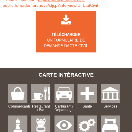
public.fr/mademarchev5/sfjsp?interviewID=EtatCivil
TÉLÉCHARGER
UN FORMULAIRE DE
DEMANDE DACTE CIVIL
CARTE INTÉRACTIVE
Commerçants
Restaurant
Carburant /
Santé
Services
/ Bar
Dépannage