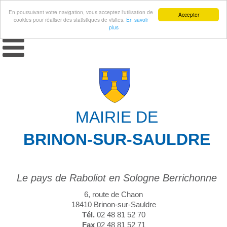
En poursuivant votre navigation, vous acceptez l'utilisation de
Accepter
cookies pour réaliser des statistiques de visites.
En savoir
plus
MAIRIE DE
BRINON-SUR-SAULDRE
Le pays de Raboliot en Sologne Berrichonne
6, route de Chaon
18410 Brinon-sur-Sauldre
Tél.
02 48 81 52 70
Fax
02 48 81 52 71