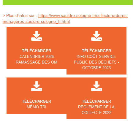
> Plus d'infos sur :
https://www.sauldre-sologne.fr/collecte-ordures-
menageres-sauldre-sologne_fr.html
TÉLÉCHARGER
TÉLÉCHARGER
CALENDRIER 2026
INFO COÛT SERVICE
RAMASSAGE DES OM
PUBLIC DES DÉCHETS -
OCTOBRE 2023
TÉLÉCHARGER
TÉLÉCHARGER
MÉMO TRI
RÈGLEMENT DE LA
COLLECTE 2022