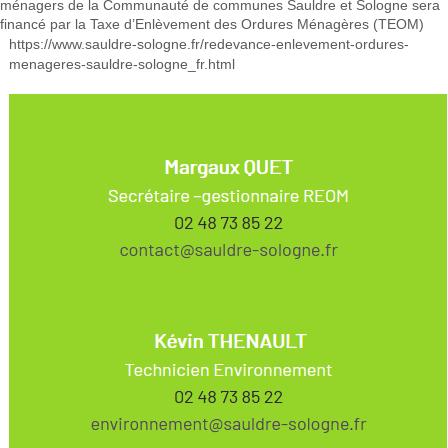
ménagers de la Communauté de communes Sauldre et Sologne sera
financé par la Taxe d’Enlèvement des Ordures Ménagères (TEOM)
https://www.sauldre-sologne.fr/redevance-enlevement-ordures-
menageres-sauldre-sologne_fr.html