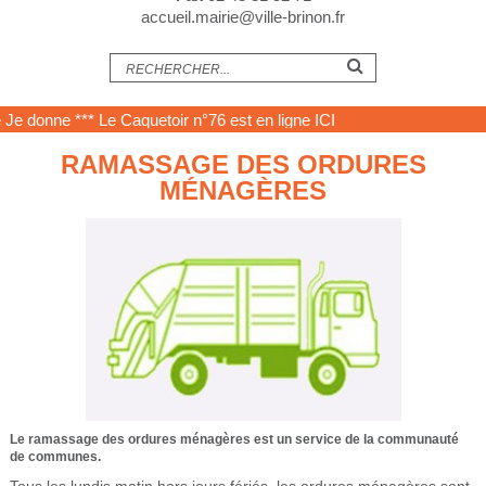
accueil.mairie@ville-brinon.fr
e donne
*** Le Caquetoir n°76 est en ligne
ICI
RAMASSAGE DES ORDURES
MÉNAGÈRES
Le ramassage des ordures ménagères est un service de la communauté
de communes.