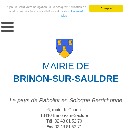
En poursuivant votre navigation, vous acceptez l'utilisation de
Accepter
cookies pour réaliser des statistiques de visites.
En savoir
plus
MAIRIE DE
BRINON-SUR-SAULDRE
Le pays de Raboliot en Sologne Berrichonne
6, route de Chaon
18410 Brinon-sur-Sauldre
Tél.
02 48 81 52 70
Fax
02 48 81 52 71