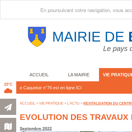
En poursuivant votre navigation, vous acce
MAIRIE DE
Le pays 
ACCUEIL
LA MAIRIE
VIE PRATIQU
25°C
Le Caquetoir n°76 est en ligne
ICI
ACCUEIL
>
VIE PRATIQUE
>
L'ACTU
>
REVITALISATION DU CENT
EVOLUTION DES TRAVAUX
Septembre 2022