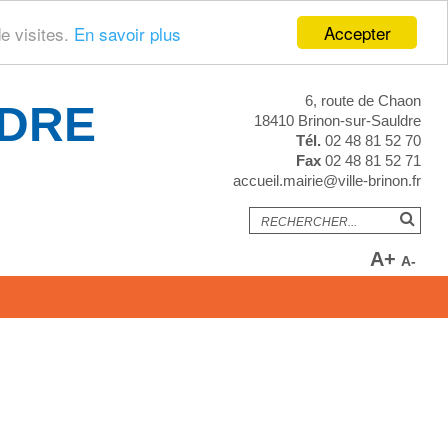
Accepter
de visites.
En savoir plus
6, route de Chaon
LDRE
18410 Brinon-sur-Sauldre
Tél.
02 48 81 52 70
Fax
02 48 81 52 71
accueil.mairie@ville-brinon.fr
A+
A-