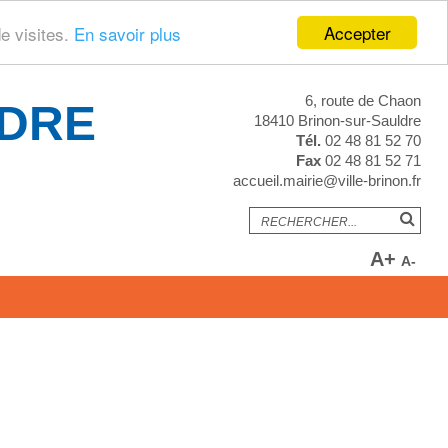
Accepter
de visites.
En savoir plus
6, route de Chaon
LDRE
18410 Brinon-sur-Sauldre
Tél.
02 48 81 52 70
Fax
02 48 81 52 71
accueil.mairie@ville-brinon.fr
A+
A-