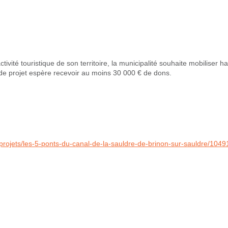
tivité touristique de son territoire, la municipalité souhaite mobiliser h
 de projet espère recevoir au moins 30 000 € de dons.
-projets/les-5-ponts-du-canal-de-la-sauldre-de-brinon-sur-sauldre/1049