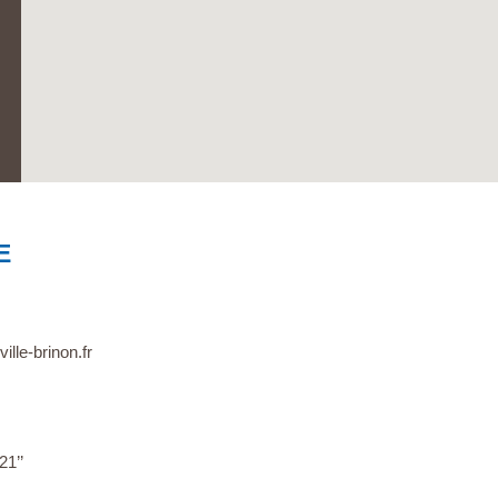
E
ille-brinon.fr
21’’