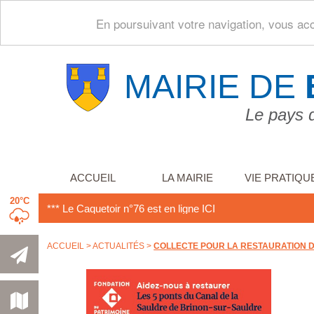
En poursuivant votre navigation, vous acce
MAIRIE DE
Le pays 
ACCUEIL
LA MAIRIE
VIE PRATIQU
20°C
nne
*** Le Caquetoir n°76 est en ligne
ICI
ACCUEIL
>
ACTUALITÉS
>
COLLECTE POUR LA RESTAURATION DE