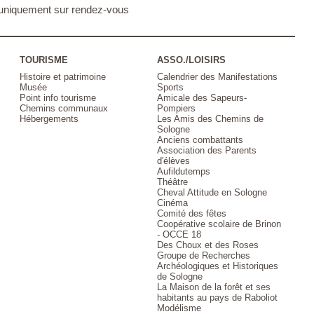
 : uniquement sur rendez-vous
TOURISME
ASSO./LOISIRS
Histoire et patrimoine
Calendrier des Manifestations
Musée
Sports
Point info tourisme
Amicale des Sapeurs-
Chemins communaux
Pompiers
Hébergements
Les Amis des Chemins de
Sologne
Anciens combattants
Association des Parents
d'élèves
Aufildutemps
Théâtre
Cheval Attitude en Sologne
Cinéma
Comité des fêtes
Coopérative scolaire de Brinon
- OCCE 18
Des Choux et des Roses
Groupe de Recherches
Archéologiques et Historiques
de Sologne
La Maison de la forêt et ses
habitants au pays de Raboliot
Modélisme